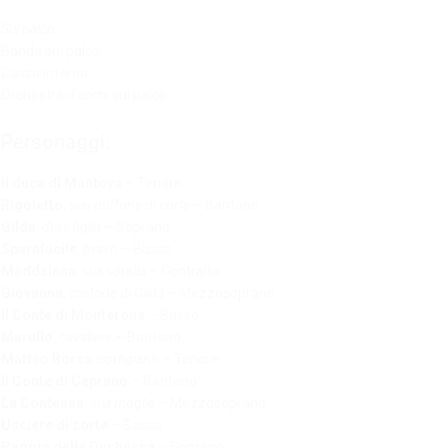
Sul palco:
Banda sul palco
Cassa interna
Orchestra d’archi sul palco
Personaggi:
Il duca di Mantova
– Tenore
Rigoletto
,
suo buffone di corte
– Baritono
Gilda
,
di lui figlia
– Soprano
Sparafucile
,
bravo
– Basso
Maddalena
,
sua sorella
– Contralto
Giovanna
,
custode di Gilda
– Mezzosoprano
Il Conte di Monterone
– Basso
Marullo
,
cavaliere
– Baritono
Matteo Borsa
,
cortigiano
– Tenore
Il Conte di Ceprano
– Baritono
La Contessa
,
sua moglie
– Mezzosoprano
Usciere di corte
– Basso
Paggio della Duchessa
– Soprano