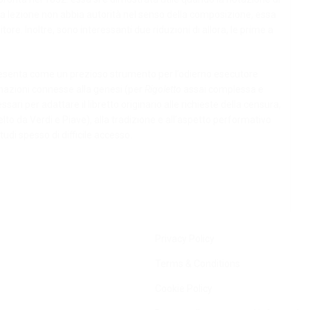
sua lezione non abbia autorità nel senso della composizione, essa
itore. Inoltre, sono interessanti due riduzioni di allora, le prime a
 si presenta come un prezioso strumento per l’odierno esecutore
rmazioni connesse alla genesi (per
Rigoletto
assai complessa e
ari per adattare il libretto originario alle richieste della censura,
o da Verdi e Piave), alla tradizione e all’aspetto performativo
tudi spesso di difficile accesso
.
Privacy Policy
Terms & Conditions
Cookie Policy