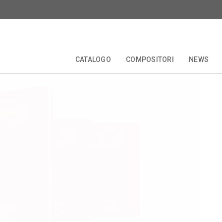
igoletto
CATALOGO
COMPOSITORI
NEWS
TALE
EDIZIONI CRITICHE
COLLANE
COMPOSITORI
FORBERG
ANNIVERSARI
OPERETTA