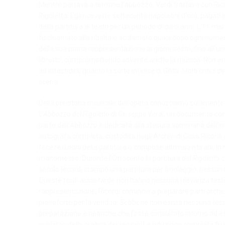
Mentre portava a termine l’abbozzo, Verdi trattava con Ricordi
Rigoletto. Egli ricevette settecento napoleoni d'oro, pagati in
della partitura ai teatri per un periodo di dieci anni. L’11 
fu chiamato alla ribalta e acclamato quasi dopo ogni numer
della sua prima rappresentazione ai giorni nostri, fino all’un
libretto, compromettendo sovente anche la musica. Non era t
ad infastidirli, quanto la sorte infelice di Gilda. Molti crit
scena.
Della preistoria musicale dell’opera conosciamo solamente 
L’Abbozzo del Rigoletto di Giuseppe Verdi
, un documento cont
parte dell’
Abbozzo
è dedicata alla stesura sommaria dell’in
autografa completa, custodita negli Archivi di Casa Ricordi a
fece revisioni della partitura o compose altri nuovi brani. I
manomesso. Durante l'Ottocento la partitura del
Rigoletto
c
secolo Ricordi stampò una partitura per il noleggio; nessuna
Queste fonti assai tarde non hanno nessuna rilevanza testu
rappresentazione, Ricordi cominciò a preparare parti orches
pianoforte per la vendita. Sebbene non esista nessuna tes
preparazione e neanche che fosse consultato intorno ad es
rivelatori della pratica del tempo. La riduzione completa fu