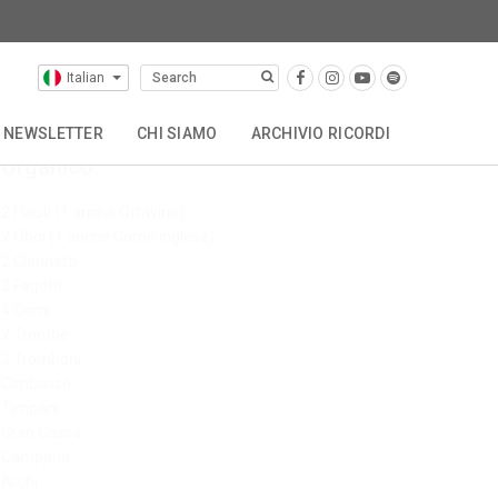
Italian
NEWSLETTER
CHI SIAMO
ARCHIVIO RICORDI
Organico:
OTHER CATALOGUES
STORIA
CONTATTACI
2 Flauti (1 anche Ottavino)
2 Oboi (1 anche Corno inglese)
2 Clarinetti
2 Fagotti
4 Corni
2 Trombe
3 Tromboni
Cimbasso
Timpani
Gran Cassa
Campana
Archi