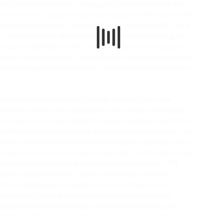
 per la pubblicazione, il noleggio e i diritti sulla vendita del
 dieci mesi, e si assicurò il 30% sul noleggio e il 40% sulle vendite
marzo ebbe luogo la prima, che riportò un successo assoluto: Verdi
o. Sebbene l’opera abbia ottenuto continui successi dal giorno
ificazione dell’Italia nel 1860 i censori maltrattarono spesso il
anto l’aspetto politico, il complotto per uccidere un governante,
ici dell’epoca disapprovarono che il suo rapimento fosse mostrato in
il manoscritto pubblicato in
facsimile
da Carlo Gatti come
enente ventotto folii raggruppati in due fascicoli. La maggior
tera opera. La fonte principale per questa edizione è la partitura
 Milano, poiché dopo la prima Verdi non diresse più il lavoro, né
n realtà egli reputava inammissibile che Rigoletto potesse essere
ircolava nei teatri lirici in copie manoscritte. Soltanto alla fine del
 partitura a stampa era apparsa per la vendita fino al 1914.
ale per questa edizione. Tuttavia, subito dopo la prima
trali a stampa per il noleggio e una riduzione per canto e
timonianza che Verdi partecipasse direttamente alla loro
se, la loro remota data dà loro una certa importanza come
 pronta nel 1852: essa si è dimostrata utile quando la notazione di