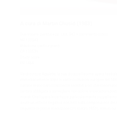
A cura di Martin Chusid (1983)
Due volumi: partitura pp. LXX, 347 + commento critico
NR 133543
Riduzione canto e piano
CP 133539
Study score
PR 1464
Verdi scrisse
Rigoletto
, la sua diciassettesima opera teatrale
immediatamente dopo le vaste rivoluzioni europee del 1848-
italiane erano particolarmente sensibili a ciò che ritenevan
sentiva obbligata a sorvegliare non solo le implicazioni pol
morali. Che l’opera lirica fosse particolarmente sospetta 
avuto un effetto negativo non solo sulla composizione del
seguente la prima esecuzione (11 marzo 1851), anni in cui il 