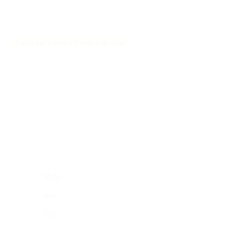
Torna alle Edizioni Critiche di Verdi
FAQs
Hire
Buy