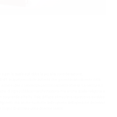
 e per la quale egli ebbe la più alta considerazione,
49. In quel periodo le autorità che governavano diverse città
o essere idee o tendenze pericolosamente liberali. La censura si
itiche di ogni pubblica manifestazione ma anche quelle religiose e
non sorprende affatto. Tale diffusa atmosfera repressiva avrebbe
Rigoletto,
ma anche su molte delle riprese dell’opera nel decennio
sogno di un’Italia unita divenne realtà.