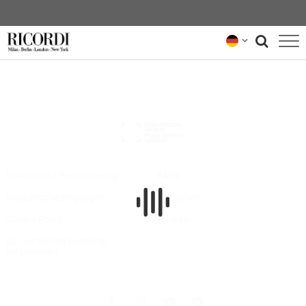
KATALOG
KOMPONIST*INNEN
NEWS
NEWSLETTER
Datenschutzbestimmung
FAQs
Nutzungsbedingungen
Ausleihen
ÜBER UNS
Cookie Policy
Kaufen
RICORDI-ARCHIV
Do not sell my personal
information