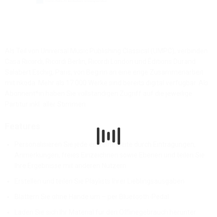
Als Teil von Universal Music Publishing Classical (UMPC), verbinden
Casa Ricordi, Ricordi Berlin, Ricordi London und Éditions Durand
Salabert Eschig, Paris, von Beginn an eine enge Zusammenarbeit
mit nkoda: Mehr als 17.000 Werke sind bereits digital verfügbar. Als
Abonnent*in haben Sie vollständigen Zugriff auf die jeweilige
Partitur inkl. aller Stimmen.
Features
Personalisieren Sie jede einzelne Seite durch Eintragungen,
Anmerkungen, freies Einzeichnen sowie Ebenen und teilen Sie
Ihre Ergebnisse mit anderen Nutzern.
Erstellen und teilen Sie Playlists Ihrer Lieblingsausgaben.
Blättern Sie ohne Hände um – per Bluetooth-Pedal.
Laden Sie sich Ihr Material für den Offlinegebrauch herunter.