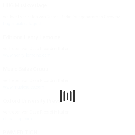
HUG Musikverlage
weltweit vertreten von Ricordi Berlin (ausgenommen Schweiz)
hug-musikverlage.ch
Editions Henry Lemoine
vertreten von Casa Ricordi in Italien
www.henry-lemoine.com
Music Sales Group
vertreten von Casa Ricordi in Italien
www.musicsales.com
Oxford University Press
vertreten von Casa Ricordi in Italien
global.oup.com
PWM EDITION