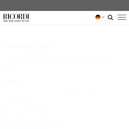
KATALOG
Vertretungen
KOMPONIST*INNEN
NEWS
Ricordi vertritt die Kataloge anderer Verlage in verschiedenen
Ländern.
NEWSLETTER
Billaudot
ÜBER UNS
vertreten von Ricordi Berlin in Deutschland und Österreich
RICORDI-ARCHIV
www.billaudot.com
Boccaccini & Spada
weltweit vertreten von Casa Ricordi
www.boccacciniespada.it