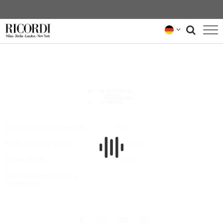
KATALOG
KOMPONIST*INNEN
NEWS
NEWSLETTER
Datenschutzbestimmung
FAQs
Nutzungsbedingungen
Ausleihen
ÜBER UNS
Cookie Policy
Kaufen
RICORDI-ARCHIV
Do not sell my personal
information