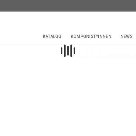
Datenschutzbestimmung
Nutzungsbedingungen
KATALOG
KOMPONIST*INNEN
NEWS
Cookie Policy
RITICAL EDITIONS
COLLECTIONS & SERIES
KOMPONIST*INNEN
FORBERG
JUBILÄEN
OPERETTE
Do not sell my personal information