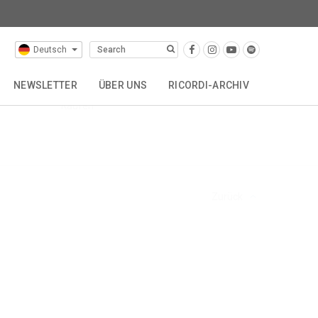
Deutsch
FAQs
Ausleihen
NEWSLETTER
ÜBER UNS
RICORDI-ARCHIV
Kaufen
VERTRETUNGEN
GESCHICHTE
KONTAKT
Zurück