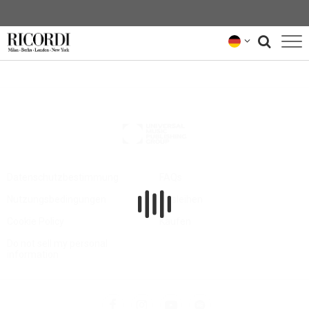
KATALOG
KOMPONIST*INNEN
NEWS
NEWSLETTER
Datenschutzbestimmung
FAQs
Nutzungsbedingungen
Ausleihen
ÜBER UNS
Cookie Policy
Kaufen
RICORDI-ARCHIV
Do not sell my personal
information