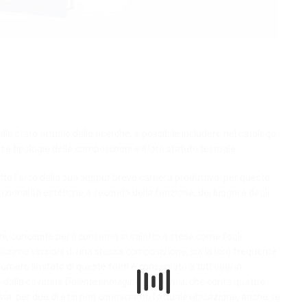
lo stato attuale delle ricerche, è possibile includere nel catalogo
rse tipologie delle composizioni e il loro statuto testuale.
tto l’arco della sua seppur breve carriera produttiva: per questo
zionalità estetiche a seconda della funzione, dei luoghi e degli
i, concepite per il consumo in salotto o stese come fogli
se plurime versioni di una stessa composizione, sia la loro frequente
umero limitato di queste fonti è conservato a tutt’oggi in
 dalla cavatina
Dolente immagine di Fille mia
, che conta quattro
ttavia, per due di essi non conosciamo l’attuale ubicazione, anche se