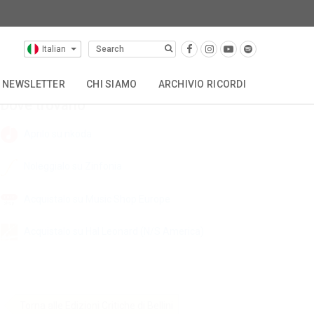
ra
Italian
NEWSLETTER
CHI SIAMO
ARCHIVIO RICORDI
Dove trovarlo
OTHER CATALOGUES
STORIA
CONTATTACI
Aprilo su nkoda
Noleggialo su Zinfonia
Acquistalo su Music Shop Europe
Acquistalo su Hal Leonard (N/S America)
Torna alle Edizioni Critiche di Bellini