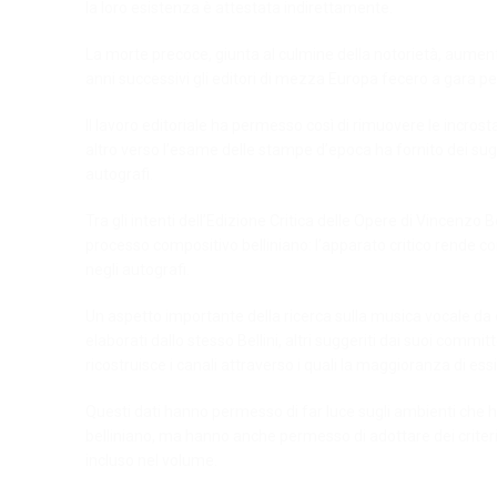
la loro esistenza è attestata indirettamente.
La morte precoce, giunta al culmine della notorietà, aumentò 
anni successivi gli editori di mezza Europa fecero a gara p
Il lavoro editoriale ha permesso così di rimuovere le incrost
altro verso l’esame delle stampe d’epoca ha fornito dei sug
autografi.
Tra gli intenti dell’Edizione Critica delle Opere di Vincenzo 
processo compositivo belliniano: l’apparato critico rende con
negli autografi.
Un aspetto importante della ricerca sulla musica vocale da ca
elaborati dallo stesso Bellini, altri suggeriti dai suoi committ
ricostruisce i canali attraverso i quali la maggioranza di es
Questi dati hanno permesso di far luce sugli ambienti che h
belliniano, ma hanno anche permesso di adottare dei criteri 
incluso nel volume.