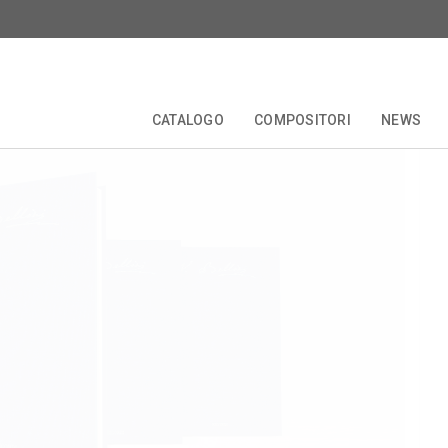
Musica vocale da came
CATALOGO
COMPOSITORI
NEWS
TALE
EDIZIONI CRITICHE
COLLANE
COMPOSITORI
FORBERG
ANNIVERSARI
OPERETTA