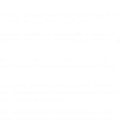
il fascino (e il richiamo commerciale) della figura di Bellini. Negli
er pubblicare edizioni postume di brani da camera.
azioni, talvolta pesanti, della tradizione editoriale moderna. Per
gerimenti preziosi per la prassi esecutiva, spesso mancanti negli
Bellini c’è anche quello di documentare, per quanto possibile, il
to di cancellature, rifacimenti e stadi compositivi riscontrabili
mera ha riguardato inoltre anche i testi poetici, alcuni scelti e/o
enti. L’edizione precisa per la prima volta la paternità di alcuni e
si giunse sul tavolo del compositore.
anno favorito la creazione e segnato la ricezione del corpus
corretti nella trascrizione e nella stampa del corpus poetico