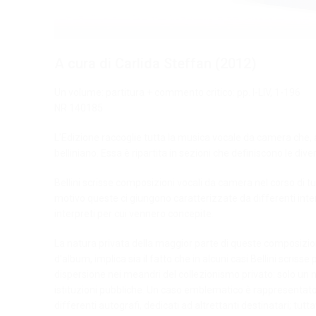
A cura di Carlida Steffan (2012)
Un volume: partitura + commento critico: pp. I-LIV, 1-196
NR 140185
L’Edizione raccoglie tutta la musica vocale da camera che, al
belliniano. Essa è ripartita in sezioni che definiscono le dive
Bellini scrisse composizioni vocali da camera nel corso di tu
motivo queste ci giungono caratterizzate da differenti inten
interpreti per cui vennero concepite.
La natura privata della maggior parte di queste composizion
d’album, implica sia il fatto che in alcuni casi Bellini scris
dispersione nei meandri del collezionismo privato: solo un n
istituzioni pubbliche. Un caso emblematico è rappresentato
differenti autografi, dedicati ad altrettanti destinatari; tu