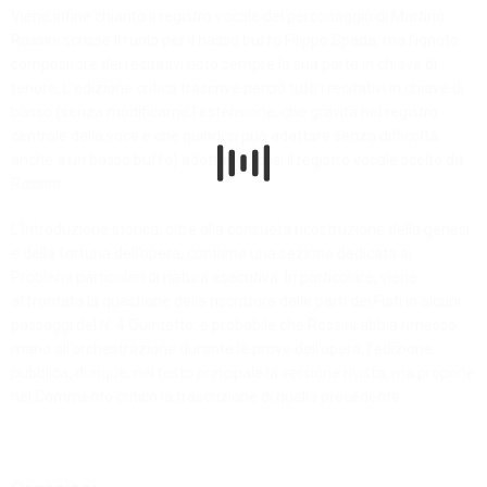
Viene infine chiarito il registro vocale del personaggio di Martino.
Rossini scrisse il ruolo per il basso buffo Filippo Spada, ma l’ignoto
compositore dei recitativi notò sempre la sua parte in chiave di
tenore. L’edizione critica trascrive perciò tutti i recitativi in chiave di
basso (senza modificarne l’estensione, che gravita nel registro
centrale della voce e che quindi si può adattare senza difficoltà
anche a un basso buffo) adottando così il registro vocale scelto da
Rossini.
L’Introduzione storica, oltre alla consueta ricostruzione della genesi
e della fortuna dell’opera, contiene una sezione dedicata ai
Problemi particolari di natura esecutiva. In particolare, viene
affrontata la questione della riscrittura delle parti dei Fiati in alcuni
passaggi del N. 4 Quintetto: è probabile che Rossini abbia rimesso
mano all’orchestrazione durante le prove dell’opera; l’edizione
pubblica, dunque, nel testo principale la versione rivista, ma propone
nel Commento critico la trascrizione di quella precedente.