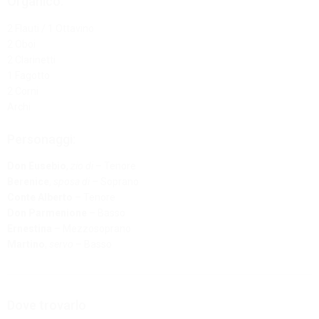
Organico:
2 Flauti / 1 Ottavino
2 Oboi
2 Clarinetti
1 Fagotto
2 Corni
Archi
Personaggi:
Don Eusebio
,
zio di
– Tenore
Berenice
,
sposa di
– Soprano
Conte Alberto
– Tenore
Don Parmenione
– Basso
Ernestina
– Mezzosoprano
Martino
,
servo
– Basso
Dove trovarlo