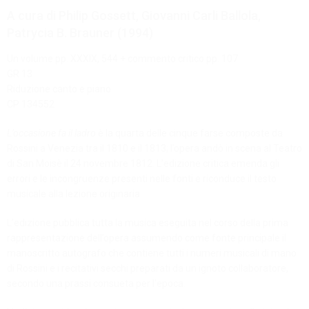
A cura di Philip Gossett, Giovanni Carli Ballola,
Patrycia B. Brauner (1994)
Un volume pp. XXXIX, 544 + commento critico pp. 107
GR 13
Riduzione canto e piano
CP 134552
L’occasione fa il ladro
è la quarta delle cinque farse composte da
Rossini a Venezia tra il 1810 e il 1813; l’opera andò in scena al Teatro
di San Moisè il 24 novembre 1812. L’edizione critica emenda gli
errori e le incongruenze presenti nelle fonti e riconduce il testo
musicale alla lezione originaria.
L’edizione pubblica tutta la musica eseguita nel corso della prima
rappresentazione dell’opera assumendo come fonte principale il
manoscritto autografo che contiene tutti i numeri musicali di mano
di Rossini e i recitativi secchi preparati da un ignoto collaboratore,
secondo una prassi consueta per l’epoca.