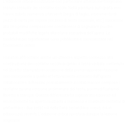
L’edizione critica ricostruisce con particolare attenzione l’originario
statuto testuale dei recitativi secchi. Nella partitura autografa essi
hanno subito numerosi interventi (segni di taglio, inserimento di
pezzi di carta per coprire porzioni di testo musicale, etc.) successivi
alla loro prima compilazione con l’intento di segnalare più che
probabili modifiche legate alla storia esecutiva dell’opera. Le
modifiche più significative sono pubblicate e commentate nel
Commento critico.
I curatori affrontano anche un ulteriore aspetto connesso alla
ricostruzione dei recitativi secchi originari: il testo verbale contenuto
nel libretto stampato in occasione della prima rappresentazione
non corrisponde a quello effettivamente intonato dall’ignoto
collaboratore di Rossini; probabilmente il collaboratore compose i
recitativi su una versione preliminare del testo, poi modificata nel
libretto a stampa. Questa differenza ha ingenerato equivoci ed
errori (nonché ha aperto la strada a numerosi e maldestri tentativi di
uniformare i due testi) sia nelle fonti secondarie coeve, sia in
edizioni più recenti. L’edizione critica ripristina dunque la lezione
originaria.