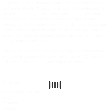
quali sono intercalati. Vengono ricostruite le parti di trombe e corni
per l’Aria Amaltea (N. 7) mancanti nel
corpus
della partitura poiché
verosimilmente relegate dal copista in uno spartitino accessorio
andato perduto. La ricostruzione è stata condotta sulle fonti
secondarie di
Mosè in Egitto
che tramandano l’aria e su alcune copie
di
Ciro in Babilonia
, opera dalla quale Rossini trasse l’aria. L’edizione
critica propone inoltre una coerente parte per i fagotti, annotati in
maniera imprecisa nelle fonti.
Infine, il curatore offre in coda al testo principale la strumentazione
autografa della banda sul palco per la Preghiera (N. 12), caso unico
nell’ambito dell’intera produzione teatrale rossiniana.
Organico:
2 Flauti (anche Ottavini)
2 Oboi
2 Clarinetti
2 Fagotti