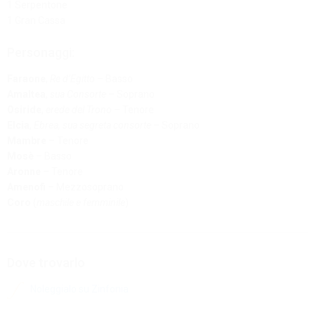
1 Serpentone
1 Gran Cassa
Personaggi:
Faraone
,
Re d’Egitto
– Basso
Amaltea
,
sua Consorte
– Soprano
Osiride
,
erede del Trono
– Tenore
Elcia
,
Ebrea, sua segreta consorte
– Soprano
Mambre
– Tenore
Mosè
– Basso
Aronne
– Tenore
Amenofi
– Mezzosoprano
Coro
(
maschile e femminile
)
Dove trovarlo
Noleggialo su Zinfonia