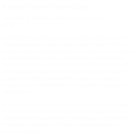
A cura di Charles S. Brauner (2004)
Due volumi pp. LVIII, 842 + commento critico pp. 248
GR 28
Mosè in Egitto
è la quarta opera composta da Rossini per i teatri di
Napoli. Essa andò in scena per la prima volta il 5 marzo 1818; non
tutta la musica fu composta da Rossini che nell’occasione si avvalse
della collaborazione di alcuni musicisti locali (tra in quali Michele
Carafa). In almeno in tre occasioni successive Rossini fu coinvolto
più o meno marginalmente nel riallestimento dell’opera: a Napoli nel
marzo 1819 e nella primavera dell’anno successivo; a Parigi in
almeno uno tra i molti allestimenti che l’opera ebbe negli anni Venti
del XIX secolo.
A fronte di una tale complessa tradizione, l’edizione critica di
Mosè
in Egitto
propone come testo base dell’opera la versione tuttora
leggibile nella partitura autografa. Essa rispecchia lo stato del testo
all’altezza cronologica del 1820, anno dell’ultima importante
revisione rossiniana.