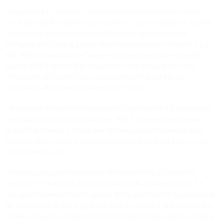
In Appendice II è riportata una versione alternativa delle battute
conclusive del Recitativo dopo il Duetto (N. 3), composte da Rossini
in occasione di una non ancora identificata ripresa parigina
dell’opera allo scopo di permettere l’esecuzione un semitono più in
alto della successiva Aria Faraone «A rispettarmi apprenda» (N. 4a,
musica di Michele Carafa). Questa versione autografa è stata
rintracciata all’interno di una copia manoscritta dell’opera
conservata alla Biblioteca Nazionale di Parigi.
L’Appendice III riporta il
Ritornello per il Quartettino N. 8
, breve pagina
pianistica composta da Rossini nel 1866. Il compositore preparò
questo frammento in occasione dell’esecuzione cameristica del
brano da tenersi nella sua dimora privata parigina durante uno dei
celebri
Samedis soir
.
L’edizione propone una versione filologicamente accurata dei
recitativi non autografi (nel primo atto quello successivo al N. 3 e
tutti quelli del secondo atto) grazie allo studio delle fonti secondarie.
Nel Commento critico suggerisce inoltre la possibilità di trasporre le
tonalità di questi recitativi al fine di collegarli meglio ai pezzi chiusi ai