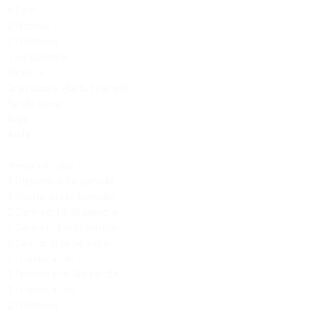
4 Corni
2 Trombe
3 Tromboni
1 Serpentone
Timpani
Gran Cassa, Piatti, Triangolo
Banda turca
Arpa
Archi
Banda sul palco:
1 Ottavino in Re bemolle
1 Quartino in Mi bemolle
2 Clarinetti I in Si bemolle
2 Clarinetti II in Si bemolle
2 Corni in in Mi bemolle
2 Trombe in Do
1 Tromba in in Si bemolle
1 Tromba in Sol
2 Tromboni