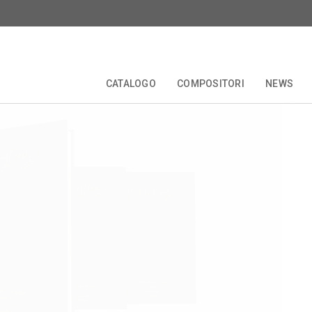
i:
Sei sonate a quattro
CATALOGO
COMPOSITORI
NEWS
TALE
EDIZIONI CRITICHE
COLLANE
COMPOSITORI
FORBERG
ANNIVERSARI
OPERETTA