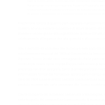
Parti di Violino primo, Violino secondo, Violoncello, Contrabas
Ravenna) del mio amico mecenate, Agostino Triossi alla età 
il tutto composto e copiato in tre giorni ed eseguito cagnescam
di questo il Violoncello, ed il Secondo violino da me stesso, ch
Il testimone consta di quattro parti separate manoscritte 
risalenti ad una revisione successiva di alcuni decenni alla 
prendere visione grazie alla segnalazione di Oliver Strunk, r
relativamente all’organico che alla quantità e alla successio
Non è del tutto da escludere che la stesura delle parti stacc
intrattenimenti musicali del 1804 al Conventello, la tenuta
Agostino Triossi. In tale caso, immaginando che le parti sia
modo assai celere come ricorda Rossini nella lettera di aut
presenza non di un apografo, bensì di un idiografo poi rived
informazioni fornite dai frontespizi aprono però il campo ad
tardi del 1804 e non in diretto contatto con la partitura aut
perduta assieme alle carte rossiniane che Triossi avrebbe por
Con la riscoperta del testimone conservato a Washington, se
nella biografia del compositore hanno cessato di essere un m
rapporti con le altre composizioni giovanili di Rossini, nonch