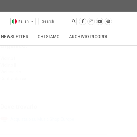
Italian
NEWSLETTER
CHI SIAMO
ARCHIVIO RICORDI
Organico:
OTHER CATALOGUES
STORIA
CONTATTACI
Violino I
Violino II
Violoncello
Contrabbasso
Dove trovarlo
Acquistalo su Music Shop Europe