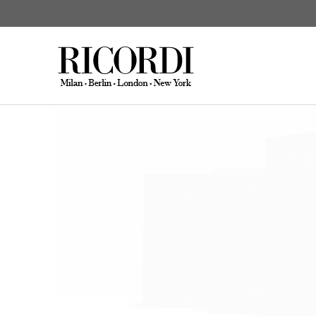
Gioachino Rossin
CERCA NEL CATALOGO
DIGI