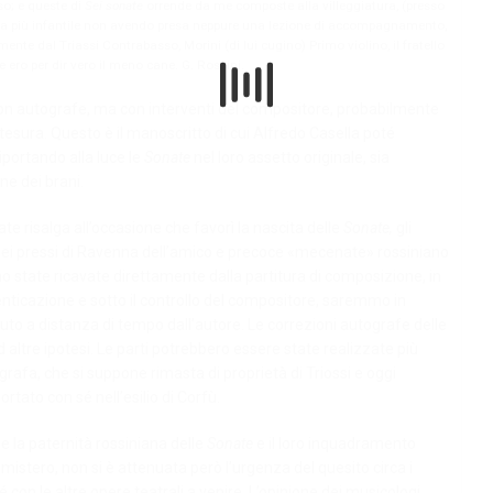
so; e queste di
Sei sonate
orrende da me composte alla villeggiatura, (presso
la più infantile non avendo presa neppure una lezione di accompagnamento,
ente dal Triassi Contrabasso, Morini (di lui cugino) Primo violino, il fratello
e ero per dir vero il meno cane. G. Rossini.
non autografe, ma con interventi del compositore, probabilmente
stesura. Questo è il manoscritto di cui Alfredo Casella poté
iportando alla luce le
Sonate
nel loro assetto originale, sia
ne dei brani.
ate risalga all’occasione che favorì la nascita delle
Sonate,
gli
 nei pressi di Ravenna dell’amico e precoce «mecenate» rossiniano
no state ricavate direttamente dalla partitura di composizione, in
enticazione e sotto il controllo del compositore, saremmo in
uto a distanza di tempo dall’autore. Le correzioni autografe delle
 altre ipotesi. Le parti potrebbero essere state realizzate più
ografa, che si suppone rimasta di proprietà di Triossi e oggi
tato con sé nell’esilio di Corfù.
 la paternità rossiniana delle
Sonate
e il loro inquadramento
istero, non si è attenuata però l’urgenza del quesito circa i
é con le altre opere teatrali a venire. L’opinione dei musicologi