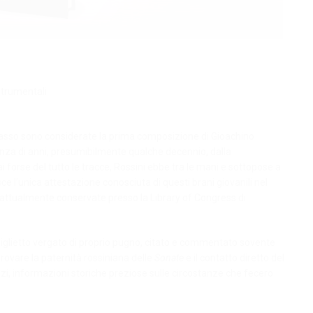
strumentali
abbasso sono considerate la prima composizione di Gioachino
anza di anni, presumibilmente qualche decennio, dalla
 forse del tutto le tracce, Rossini ebbe tra le mani e sottopose a
e l’unica attestazione conosciuta di questi brani giovanili nel
 attualmente conservate presso la Library of Congress di
 biglietto vergato di proprio pugno, citato e commentato sovente
mprovare la paternità rossiniana delle
Sonate
e il contatto diretto del
izi, informazioni storiche preziose sulle circostanze che fecero