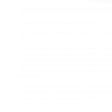
A cura di Matteo Giuggioli (2014)
Un volume: partitura + commento critico pp. LXI, 315; parti 
GR 40
Le
Sei sonate a quattro
per due violini, violoncello e contr
Rossini a noi pervenuta, da assegnare circa al 1804. A dist
composizione delle
Sonate
, quando ne aveva smarrito ormai
revisione il testimone manoscritto che ancora oggi costituisc
loro assetto originale: una muta di parti separate apografe
Washington, D.C.
Recuperate le parti, Rossini le autenticò con un divertente
negli studi rossiniani. Il testo di autenticazione, oltre a co
compositore con il testimone, fornisce, insieme ai frontesp
da sfondo e favorirono l’origine dei brani.