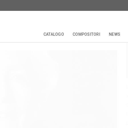
CATALOGO
COMPOSITORI
NEWS
TALE
EDIZIONI CRITICHE
COLLANE
COMPOSITORI
FORBERG
ANNIVERSARI
OPERETTA
L
V
C
P
D