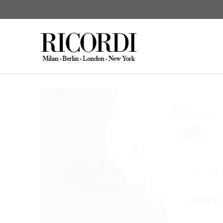
News
Elizabeth Maconchy 
CERCA NEL CATALOGO
DIGI