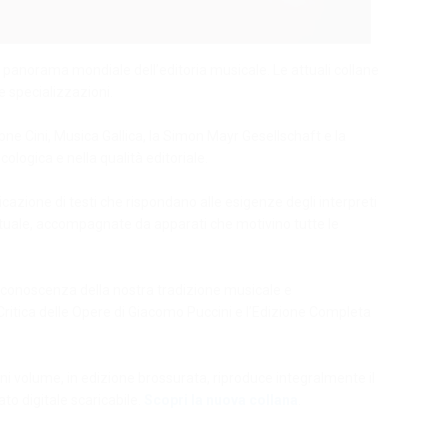
el panorama mondiale dell’editoria musicale. Le attuali collane
e specializzazioni.
zione Cini, Musica Gallica, la Simon Mayr Gesellschaft e la
ologica e nella qualità editoriale.
cazione di testi che rispondano alle esigenze degli interpreti
 attuale, accompagnate da apparati che motivino tutte le
la conoscenza della nostra tradizione musicale e
e Critica delle Opere di Giacomo Puccini e l’Edizione Completa
Ogni volume, in edizione brossurata, riproduce integralmente il
to digitale scaricabile.
Scopri la nuova collana
.