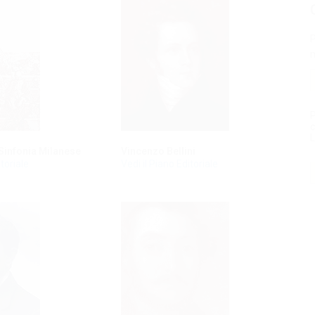
P
n
P
c
 Sinfonia Milanese
Vincenzo Bellini
itoriale
Vedi il Piano Editoriale