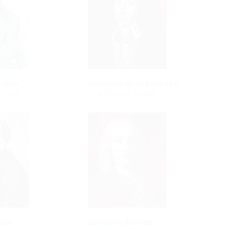
rbeer
Giovanni Battista Pergolesi
itoriale
Vedi il Piano Editoriale
sini
Domenico Scarlatti