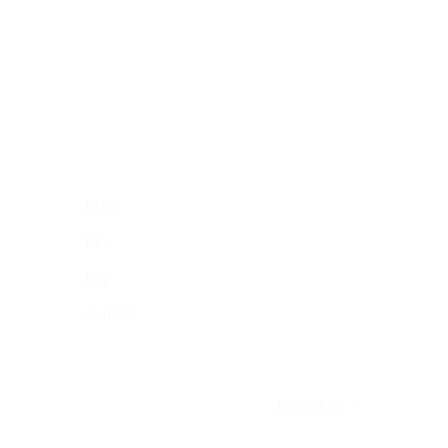
FAQs
Hire
Buy
Contatti
Ritorna su