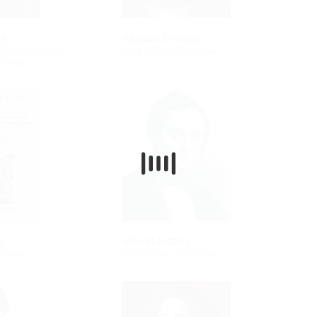
sy
Gaetano Donizetti
Éditions Durand
Vedi il Piano Editoriale
itoriale
i
Albert Lortzing
itoriale
Vedi il Piano Editoriale