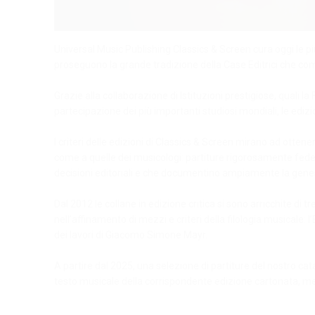
Universal Music Publishing Classics & Screen cura oggi le più
proseguono la grande tradizione della Case Editrici che comp
Grazie alla collaborazione di Istituzioni prestigiose, quali la
partecipazione dei più importanti studiosi mondiali, le edizi
I criteri delle edizioni di Classics & Screen mirano ad otte
come a quelle dei musicologi: partiture rigorosamente fedeli
decisioni editoriali e che documentino ampiamente la genesi
Dal 2012 le collane in edizione critica si sono arricchite 
nell’affinamento di mezzi e criteri della filologia musicale:
dei lavori di Giacomo Simone Mayr.
A partire dal 2025, una selezione di partiture del nostro cat
testo musicale della corrispondente edizione cartonata, ment