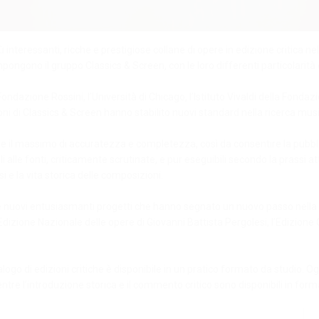
 interessanti, ricche e prestigiose collane di opere in edizione critica n
ongono il gruppo Classics & Screen, con le loro differenti particolarità 
 Fondazione Rossini, l’Università di Chicago, l’Istituto Vivaldi della Fonda
oni di Classics & Screen hanno stabilito nuovi standard nella ricerca music
nere il massimo di accuratezza e completezza, così da consentire la pubbli
 alle fonti, criticamente scrutinate, e pur eseguibili secondo la prassi
 e la vita storica delle composizioni.
di tre nuovi entusiasmanti progetti che hanno segnato un nuovo passo nel
 l’Edizione Nazionale delle opere di Giovanni Battista Pergolesi, l’Edizion
alogo di edizioni critiche è disponibile in un pratico formato da studio. 
re l’introduzione storica e il commento critico sono disponibili in forma