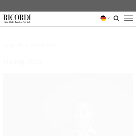
KATALOG
Ausgewählte Komponisten
KOMPONIST*INNEN
Huang, Ruo
NEWS
NEWSLETTER
ÜBER UNS
RICORDI-ARCHIV