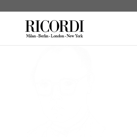
Bussotti, Sylvano
Biograph
KATALOGSUCHE
DIGITAL
C