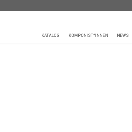
KATALOG
KOMPONIST*INNEN
NEWS
ie
RITICAL EDITIONS
COLLECTIONS & SERIES
KOMPONIST*INNEN
FORBERG
JUBILÄEN
OPERETTE