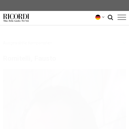
KATALOG
Ausgewählte Komponisten
KOMPONIST*INNEN
Romitelli, Fausto
NEWS
NEWSLETTER
ÜBER UNS
RICORDI-ARCHIV