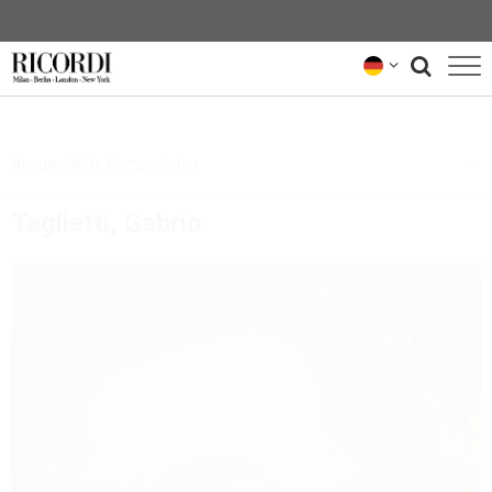
KATALOG
Ausgewählte Komponisten
KOMPONIST*INNEN
Taglietti, Gabrio
NEWS
NEWSLETTER
ÜBER UNS
RICORDI-ARCHIV