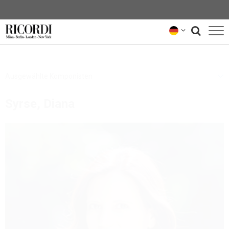
KATALOG
Ausgewählte Komponisten
KOMPONIST*INNEN
Syrse, Diana
NEWS
NEWSLETTER
ÜBER UNS
RICORDI-ARCHIV