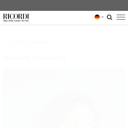
KATALOG
Ausgewählte Komponisten
KOMPONIST*INNEN
Verunelli, Francesca
NEWS
NEWSLETTER
ÜBER UNS
RICORDI-ARCHIV