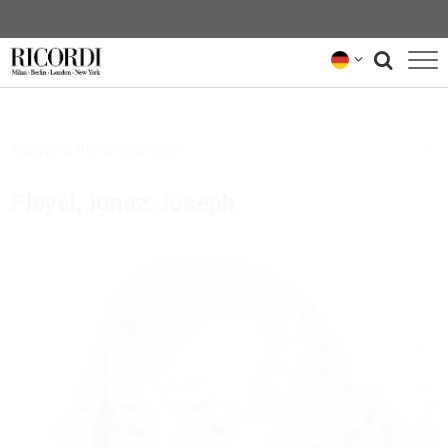
KATALOG
Ausgewählte Komponisten
KOMPONIST*INNEN
Pleyel, Ignaz Joseph
NEWS
NEWSLETTER
ÜBER UNS
RICORDI-ARCHIV