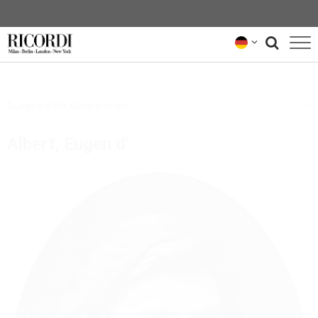
KATALOG
Ausgewählte Komponisten
KOMPONIST*INNEN
Albert, Eugen d'
NEWS
NEWSLETTER
ÜBER UNS
RICORDI-ARCHIV