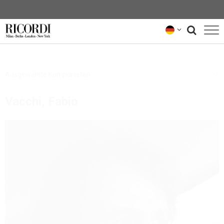
KATALOG
Ausgewählte Komponisten
KOMPONIST*INNEN
Vacchi, Fabio
NEWS
NEWSLETTER
ÜBER UNS
RICORDI-ARCHIV