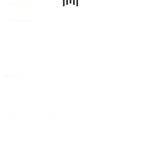
Leihmaterial
Kaufmaterial
Biographie
NEWS
Fabio Vacchi wird 70
Vacchi: UA von Eternapoli am Teatro San Carlo
Zwei wichtige Premieren in Bari, Budapest and New York
Vacchi: Lo specchio magico