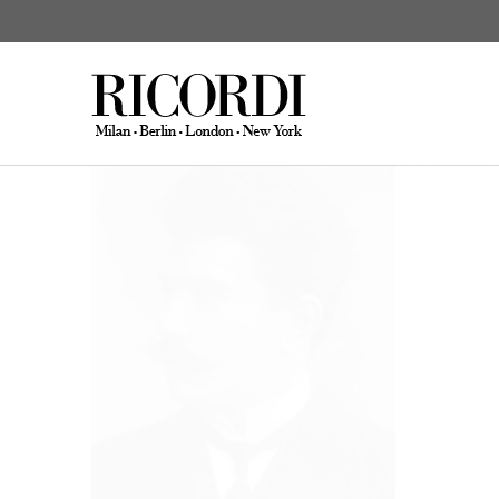
Glière Reinhold
Werke
KATALOGSUCHE
DIGITAL
C