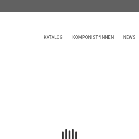
KATALOG
KOMPONIST*INNEN
NEWS
RITICAL EDITIONS
COLLECTIONS & SERIES
KOMPONIST*INNEN
FORBERG
JUBILÄEN
OPERETTE