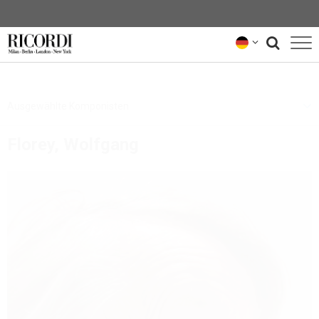
KATALOG
Ausgewählte Komponisten
KOMPONIST*INNEN
Florey, Wolfgang
NEWS
NEWSLETTER
ÜBER UNS
RICORDI-ARCHIV