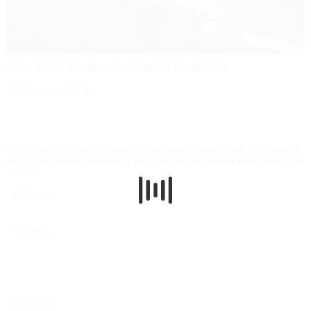
Clicca qui per accedere al catalogo del compositore.
Cerca nel catalogo
Clicca qui sotto per ordinare la musica del compositore. Se il brano è
scritto per più di 5 strumenti, è a noleggio. Altrimenti è disponibile in
vendita.
Noleggio
Vendita
Biografia