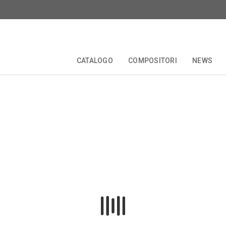
CATALOGO
COMPOSITORI
NEWS
zioni
Biografia
TALE
EDIZIONI CRITICHE
COLLANE
COMPOSITORI
FORBERG
ANNIVERSARI
OPERETTA