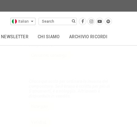
Italian
Compositori (selezione)
NEWSLETTER
CHI SIAMO
ARCHIVIO RICORDI
Clicca qui per accedere al catalogo del
compositore.
OTHER CATALOGUES
STORIA
CONTATTACI
Cerca nel catalogo
Clicca qui sotto per ordinare la musica del
compositore. Se il brano è scritto per più di
5 strumenti, è a noleggio. Altrimenti è
disponibile in vendita.
Noleggio
Vendita