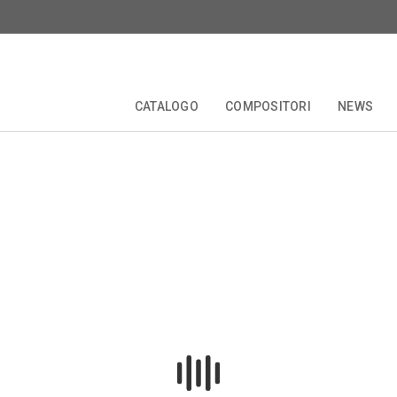
ch
CATALOGO
COMPOSITORI
NEWS
zioni
Biografia
TALE
EDIZIONI CRITICHE
COLLANE
COMPOSITORI
FORBERG
ANNIVERSARI
OPERETTA