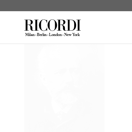
Tchaikovsky, Pyotr Ilyi
Composi
CERCA NEL CATALOGO
DIGI