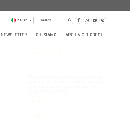
Italian
Compositori (selezione)
NEWSLETTER
CHI SIAMO
ARCHIVIO RICORDI
Clicca qui per accedere al catalogo del
compositore.
OTHER CATALOGUES
STORIA
CONTATTACI
Cerca nel catalogo
Clicca qui sotto per ordinare la musica del
compositore. Se il brano è scritto per più di
5 strumenti, è a noleggio. Altrimenti è
disponibile in vendita.
Noleggio
Vendita