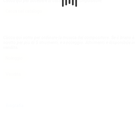
Clicca qui per accedere al catalogo del compositore.
Cerca nel catalogo
Clicca qui sotto per ordinare la musica del compositore. Se il brano è
scritto per più di 5 strumenti, è a noleggio. Altrimenti è disponibile in
vendita.
Noleggio
Vendita
Biografia