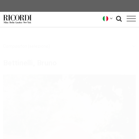
CATALOGO
Compositori (selezione)
COMPOSITORI
Bettinelli, Bruno
NEWS
NEWSLETTER
CHI SIAMO
ARCHIVIO RICORDI